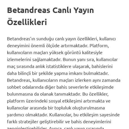
Betandreas Canlı Yayın
Özellikleri
Betandreas’ın sunduğu canlı yayın özellikleri, kullanıcı
deneyimini önemli ölçüde artırmaktadır. Platform,
kullanıcıların maçları yüksek görüntü kalitesiyle
izlemelerini sağlamaktadır. Bunun yanı sıra, kullanıcılar
maç sırasında anlık istatistiklere ulaşarak, bahislerini
daha bilinçli bir şekilde yapma imkanı bulmaktadır.
Betandreas, kullanıcıların maçları izlerken aynı zamanda
sohbet odalarında diğer bahis severlerle etkileşimde
bulunmasına da olanak tanımaktadır. Bu özellikler,
platform üzerindeki sosyal etkileşimi artırmakta ve
kullanıcılar arasında bir topluluk oluşturulmasına
yardımcı olmaktadır. Kullanıcılar, bu etkileşim sayesinde
farklı stratejiler geliştirebilir ve bahis deneyimlerini
zenginleştirebilirler. Ayrıca, canlı yayın sırasında