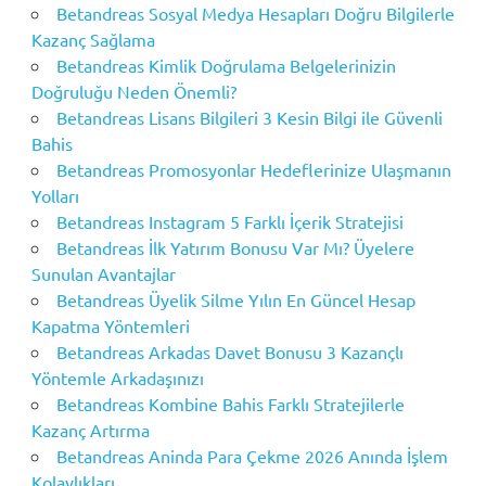
Betandreas Sosyal Medya Hesapları Doğru Bilgilerle
Kazanç Sağlama
Betandreas Kimlik Doğrulama Belgelerinizin
Doğruluğu Neden Önemli?
Betandreas Lisans Bilgileri 3 Kesin Bilgi ile Güvenli
Bahis
Betandreas Promosyonlar Hedeflerinize Ulaşmanın
Yolları
Betandreas Instagram 5 Farklı İçerik Stratejisi
Betandreas İlk Yatırım Bonusu Var Mı? Üyelere
Sunulan Avantajlar
Betandreas Üyelik Silme Yılın En Güncel Hesap
Kapatma Yöntemleri
Betandreas Arkadas Davet Bonusu 3 Kazançlı
Yöntemle Arkadaşınızı
Betandreas Kombine Bahis Farklı Stratejilerle
Kazanç Artırma
Betandreas Aninda Para Çekme 2026 Anında İşlem
Kolaylıkları