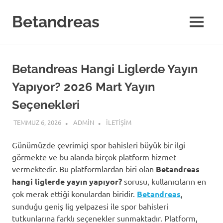
Skip
to
Betandreas
MENU
content
Betandreas Hangi Liglerde Yayın
Yapıyor? 2026 Mart Yayın
Seçenekleri
TEMMUZ 6, 2026
ADMIN
İLETIŞIM
Günümüzde çevrimiçi spor bahisleri büyük bir ilgi
görmekte ve bu alanda birçok platform hizmet
vermektedir. Bu platformlardan biri olan
Betandreas
hangi liglerde yayın yapıyor?
sorusu, kullanıcıların en
çok merak ettiği konulardan biridir.
Betandreas
,
sunduğu geniş lig yelpazesi ile spor bahisleri
tutkunlarına farklı seçenekler sunmaktadır. Platform,