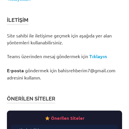
İLETIŞIM
Site sahibi ile iletişime geçmek için aşağıda yer alan
yöntemleri kullanabilirsiniz.
Teams üzerinden mesaj göndermek için
Tıklayın
E-posta
göndermek için
bahisrehberim7@gmail.com
adresini kullanın.
ÖNERILEN SITELER
Önerilen Siteler