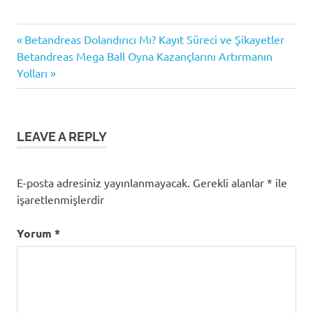
Betandreas
Previous
Yazı
Betandreas Dolandırıcı Mı? Kayıt Süreci ve Şikayetler
Ligleri
Next
Post:
Betandreas Mega Ball Oyna Kazançlarını Artırmanın
gezinmesi
Canlı
Post:
Yolları
Yayın
Spor
Bahisleri
LEAVE A REPLY
E-posta adresiniz yayınlanmayacak.
Gerekli alanlar
*
ile
işaretlenmişlerdir
Yorum
*