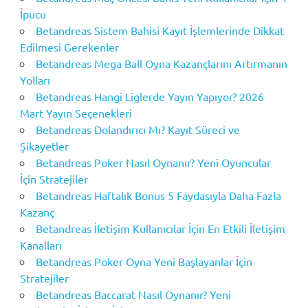
İpucu
Betandreas Sistem Bahisi Kayıt İşlemlerinde Dikkat
Edilmesi Gerekenler
Betandreas Mega Ball Oyna Kazançlarını Artırmanın
Yolları
Betandreas Hangi Liglerde Yayın Yapıyor? 2026
Mart Yayın Seçenekleri
Betandreas Dolandırıcı Mı? Kayıt Süreci ve
Şikayetler
Betandreas Poker Nasıl Oynanır? Yeni Oyuncular
İçin Stratejiler
Betandreas Haftalık Bonus 5 Faydasıyla Daha Fazla
Kazanç
Betandreas İletişim Kullanıcılar İçin En Etkili İletişim
Kanalları
Betandreas Poker Oyna Yeni Başlayanlar İçin
Stratejiler
Betandreas Baccarat Nasıl Oynanır? Yeni