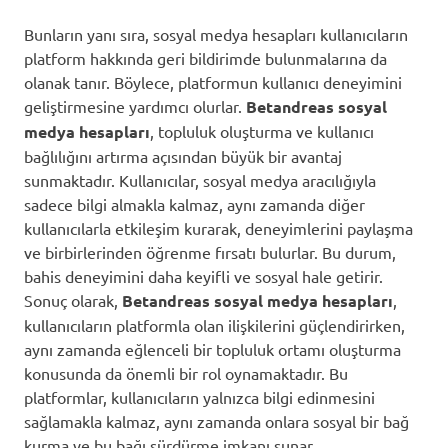
Bunların yanı sıra, sosyal medya hesapları kullanıcıların
platform hakkında geri bildirimde bulunmalarına da
olanak tanır. Böylece, platformun kullanıcı deneyimini
geliştirmesine yardımcı olurlar.
Betandreas sosyal
medya hesapları
, topluluk oluşturma ve kullanıcı
bağlılığını artırma açısından büyük bir avantaj
sunmaktadır. Kullanıcılar, sosyal medya aracılığıyla
sadece bilgi almakla kalmaz, aynı zamanda diğer
kullanıcılarla etkileşim kurarak, deneyimlerini paylaşma
ve birbirlerinden öğrenme fırsatı bulurlar. Bu durum,
bahis deneyimini daha keyifli ve sosyal hale getirir.
Sonuç olarak,
Betandreas sosyal medya hesapları
,
kullanıcıların platformla olan ilişkilerini güçlendirirken,
aynı zamanda eğlenceli bir topluluk ortamı oluşturma
konusunda da önemli bir rol oynamaktadır. Bu
platformlar, kullanıcıların yalnızca bilgi edinmesini
sağlamakla kalmaz, aynı zamanda onlara sosyal bir bağ
kurma ve bu bağı sürdürme imkanı sunar.