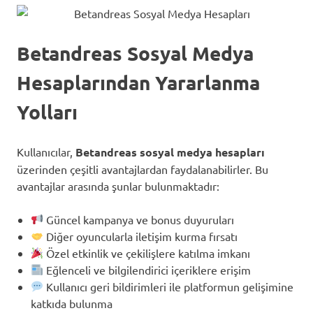
Betandreas Sosyal Medya
Hesaplarından Yararlanma
Yolları
Kullanıcılar,
Betandreas sosyal medya hesapları
üzerinden çeşitli avantajlardan faydalanabilirler. Bu
avantajlar arasında şunlar bulunmaktadır:
Güncel kampanya ve bonus duyuruları
Diğer oyuncularla iletişim kurma fırsatı
Özel etkinlik ve çekilişlere katılma imkanı
Eğlenceli ve bilgilendirici içeriklere erişim
Kullanıcı geri bildirimleri ile platformun gelişimine
katkıda bulunma