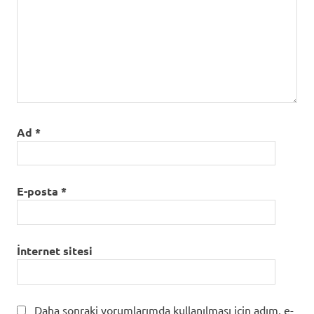
Ad
*
E-posta
*
İnternet sitesi
Daha sonraki yorumlarımda kullanılması için adım, e-