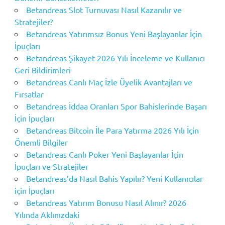
Betandreas Slot Turnuvası Nasıl Kazanılır ve
Stratejiler?
Betandreas Yatırımsız Bonus Yeni Başlayanlar İçin
İpuçları
Betandreas Şikayet 2026 Yılı İnceleme ve Kullanıcı
Geri Bildirimleri
Betandreas Canlı Maç İzle Üyelik Avantajları ve
Fırsatlar
Betandreas İddaa Oranları Spor Bahislerinde Başarı
İçin İpuçları
Betandreas Bitcoin İle Para Yatırma 2026 Yılı İçin
Önemli Bilgiler
Betandreas Canlı Poker Yeni Başlayanlar İçin
İpuçları ve Stratejiler
Betandreas’da Nasıl Bahis Yapılır? Yeni Kullanıcılar
için İpuçları
Betandreas Yatırım Bonusu Nasıl Alınır? 2026
Yılında Aklınızdaki