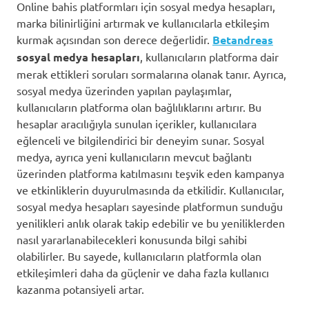
Online bahis platformları için sosyal medya hesapları,
marka bilinirliğini artırmak ve kullanıcılarla etkileşim
kurmak açısından son derece değerlidir.
Betandreas
sosyal medya hesapları
, kullanıcıların platforma dair
merak ettikleri soruları sormalarına olanak tanır. Ayrıca,
sosyal medya üzerinden yapılan paylaşımlar,
kullanıcıların platforma olan bağlılıklarını artırır. Bu
hesaplar aracılığıyla sunulan içerikler, kullanıcılara
eğlenceli ve bilgilendirici bir deneyim sunar. Sosyal
medya, ayrıca yeni kullanıcıların mevcut bağlantı
üzerinden platforma katılmasını teşvik eden kampanya
ve etkinliklerin duyurulmasında da etkilidir. Kullanıcılar,
sosyal medya hesapları sayesinde platformun sunduğu
yenilikleri anlık olarak takip edebilir ve bu yeniliklerden
nasıl yararlanabilecekleri konusunda bilgi sahibi
olabilirler. Bu sayede, kullanıcıların platformla olan
etkileşimleri daha da güçlenir ve daha fazla kullanıcı
kazanma potansiyeli artar.