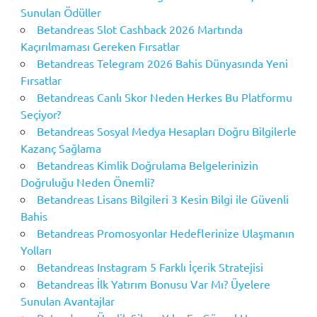
Sunulan Ödüller
Betandreas Slot Cashback 2026 Martında
Kaçırılmaması Gereken Fırsatlar
Betandreas Telegram 2026 Bahis Dünyasında Yeni
Fırsatlar
Betandreas Canlı Skor Neden Herkes Bu Platformu
Seçiyor?
Betandreas Sosyal Medya Hesapları Doğru Bilgilerle
Kazanç Sağlama
Betandreas Kimlik Doğrulama Belgelerinizin
Doğruluğu Neden Önemli?
Betandreas Lisans Bilgileri 3 Kesin Bilgi ile Güvenli
Bahis
Betandreas Promosyonlar Hedeflerinize Ulaşmanın
Yolları
Betandreas Instagram 5 Farklı İçerik Stratejisi
Betandreas İlk Yatırım Bonusu Var Mı? Üyelere
Sunulan Avantajlar