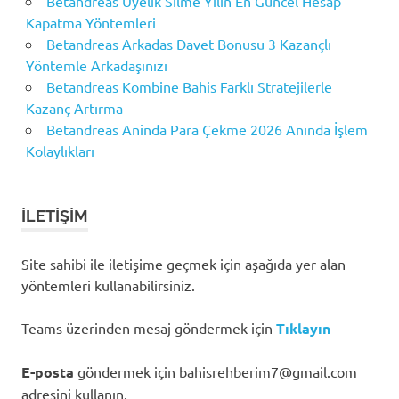
Betandreas Üyelik Silme Yılın En Güncel Hesap
Kapatma Yöntemleri
Betandreas Arkadas Davet Bonusu 3 Kazançlı
Yöntemle Arkadaşınızı
Betandreas Kombine Bahis Farklı Stratejilerle
Kazanç Artırma
Betandreas Aninda Para Çekme 2026 Anında İşlem
Kolaylıkları
İLETIŞIM
Site sahibi ile iletişime geçmek için aşağıda yer alan
yöntemleri kullanabilirsiniz.
Teams üzerinden mesaj göndermek için
Tıklayın
E-posta
göndermek için
bahisrehberim7@gmail.com
adresini kullanın.