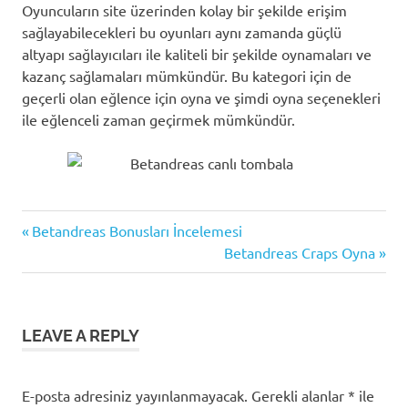
Oyuncuların site üzerinden kolay bir şekilde erişim
sağlayabilecekleri bu oyunları aynı zamanda güçlü
altyapı sağlayıcıları ile kaliteli bir şekilde oynamaları ve
kazanç sağlamaları mümkündür. Bu kategori için de
geçerli olan eğlence için oyna ve şimdi oyna seçenekleri
ile eğlenceli zaman geçirmek mümkündür.
Previous
Yazı
Betandreas Bonusları İncelemesi
Post:
Next
Betandreas Craps Oyna
gezinmesi
Post:
LEAVE A REPLY
E-posta adresiniz yayınlanmayacak.
Gerekli alanlar
*
ile