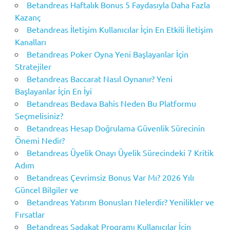
Betandreas Haftalık Bonus 5 Faydasıyla Daha Fazla
Kazanç
Betandreas İletişim Kullanıcılar İçin En Etkili İletişim
Kanalları
Betandreas Poker Oyna Yeni Başlayanlar İçin
Stratejiler
Betandreas Baccarat Nasıl Oynanır? Yeni
Başlayanlar İçin En İyi
Betandreas Bedava Bahis Neden Bu Platformu
Seçmelisiniz?
Betandreas Hesap Doğrulama Güvenlik Sürecinin
Önemi Nedir?
Betandreas Üyelik Onayı Üyelik Sürecindeki 7 Kritik
Adım
Betandreas Çevrimsiz Bonus Var Mı? 2026 Yılı
Güncel Bilgiler ve
Betandreas Yatırım Bonusları Nelerdir? Yenilikler ve
Fırsatlar
Betandreas Sadakat Programı Kullanıcılar İçin