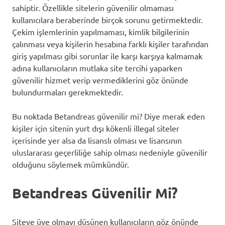
sahiptir. Özellikle sitelerin güvenilir olmaması
kullanıcılara beraberinde birçok sorunu getirmektedir.
Çekim işlemlerinin yapılmaması, kimlik bilgilerinin
çalınması veya kişilerin hesabına farklı kişiler tarafından
giriş yapılması gibi sorunlar ile karşı karşıya kalmamak
adına kullanıcıların mutlaka site tercihi yaparken
güvenilir hizmet verip vermediklerini göz önünde
bulundurmaları gerekmektedir.
Bu noktada Betandreas güvenilir mi? Diye merak eden
kişiler için sitenin yurt dışı kökenli illegal siteler
içerisinde yer alsa da lisanslı olması ve lisansının
uluslararası geçerliliğe sahip olması nedeniyle güvenilir
olduğunu söylemek mümkündür.
Betandreas Güvenilir Mi?
Siteye üye olmayı düşünen kullanıcıların göz önünde