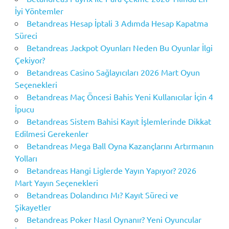
İyi Yöntemler
Betandreas Hesap İptali 3 Adımda Hesap Kapatma
Süreci
Betandreas Jackpot Oyunları Neden Bu Oyunlar İlgi
Çekiyor?
Betandreas Casino Sağlayıcıları 2026 Mart Oyun
Seçenekleri
Betandreas Maç Öncesi Bahis Yeni Kullanıcılar İçin 4
İpucu
Betandreas Sistem Bahisi Kayıt İşlemlerinde Dikkat
Edilmesi Gerekenler
Betandreas Mega Ball Oyna Kazançlarını Artırmanın
Yolları
Betandreas Hangi Liglerde Yayın Yapıyor? 2026
Mart Yayın Seçenekleri
Betandreas Dolandırıcı Mı? Kayıt Süreci ve
Şikayetler
Betandreas Poker Nasıl Oynanır? Yeni Oyuncular