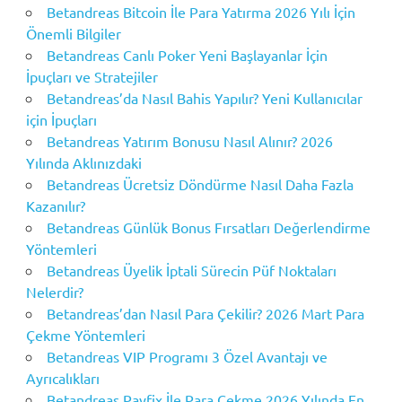
Betandreas Bitcoin İle Para Yatırma 2026 Yılı İçin
Önemli Bilgiler
Betandreas Canlı Poker Yeni Başlayanlar İçin
İpuçları ve Stratejiler
Betandreas’da Nasıl Bahis Yapılır? Yeni Kullanıcılar
için İpuçları
Betandreas Yatırım Bonusu Nasıl Alınır? 2026
Yılında Aklınızdaki
Betandreas Ücretsiz Döndürme Nasıl Daha Fazla
Kazanılır?
Betandreas Günlük Bonus Fırsatları Değerlendirme
Yöntemleri
Betandreas Üyelik İptali Sürecin Püf Noktaları
Nelerdir?
Betandreas’dan Nasıl Para Çekilir? 2026 Mart Para
Çekme Yöntemleri
Betandreas VIP Programı 3 Özel Avantajı ve
Ayrıcalıkları
Betandreas Payfix İle Para Çekme 2026 Yılında En