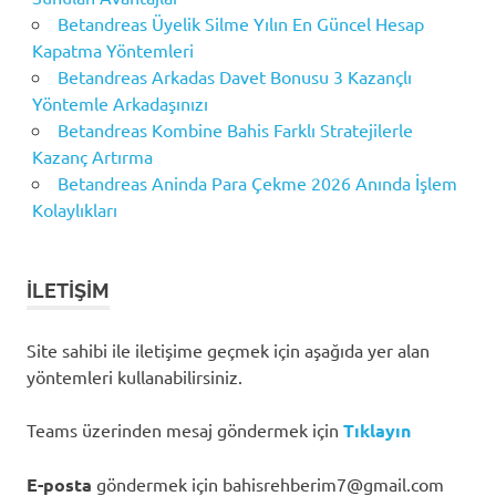
Betandreas Üyelik Silme Yılın En Güncel Hesap
Kapatma Yöntemleri
Betandreas Arkadas Davet Bonusu 3 Kazançlı
Yöntemle Arkadaşınızı
Betandreas Kombine Bahis Farklı Stratejilerle
Kazanç Artırma
Betandreas Aninda Para Çekme 2026 Anında İşlem
Kolaylıkları
İLETIŞIM
Site sahibi ile iletişime geçmek için aşağıda yer alan
yöntemleri kullanabilirsiniz.
Teams üzerinden mesaj göndermek için
Tıklayın
E-posta
göndermek için
bahisrehberim7@gmail.com