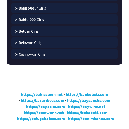
➤ Bahisbudur Giriş
➤ Bahis1000 Giriş
➤ Betgar Giriş
➤ Beinwon Giriş
➤ Casinowon Giriş
https://bahissenin.net
-
https://bankobeti.com
-
https://basaribets.com
-
https://baysanslis.com
-
https://bayspini.com
-
https://baywinn.net
-
https://beinwonn.net
-
https://bekabett.com
-
https://belugabahisz.com
-
https://benimbahisi.com