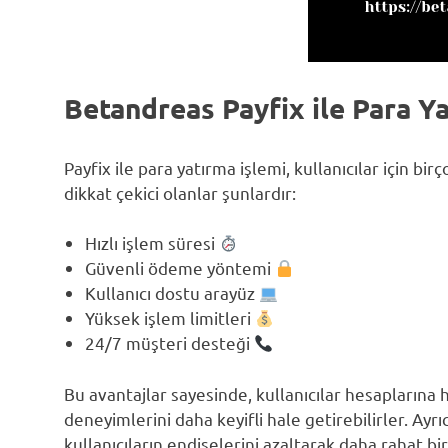
Betandreas Payfix ile Para Ya
Payfix ile para yatırma işlemi, kullanıcılar için b
dikkat çekici olanlar şunlardır:
Hızlı işlem süresi
Güvenli ödeme yöntemi
Kullanıcı dostu arayüz
Yüksek işlem limitleri
24/7 müşteri desteği
Bu avantajlar sayesinde, kullanıcılar hesaplarına h
deneyimlerini daha keyifli hale getirebilirler. Ayrıc
kullanıcıların endişelerini azaltarak daha rahat bi