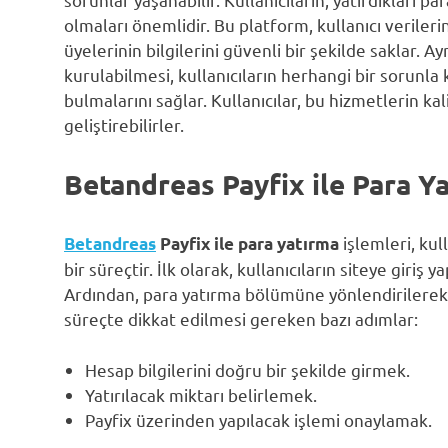
olmaları önemlidir. Bu platform, kullanıcı veriler
üyelerinin bilgilerini güvenli bir şekilde saklar. Ay
kurulabilmesi, kullanıcıların herhangi bir sorunla
bulmalarını sağlar. Kullanıcılar, bu hizmetlerin k
geliştirebilirler.
Betandreas Payfix ile Para Y
işlemleri, ku
Betandreas
Payfix ile para yatırma
bir süreçtir. İlk olarak, kullanıcıların siteye giriş
Ardından, para yatırma bölümüne yönlendirilerek
süreçte dikkat edilmesi gereken bazı adımlar:
Hesap bilgilerini doğru bir şekilde girmek.
Yatırılacak miktarı belirlemek.
Payfix üzerinden yapılacak işlemi onaylamak.