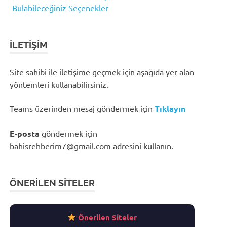
Bulabileceğiniz Seçenekler
İLETIŞIM
Site sahibi ile iletişime geçmek için aşağıda yer alan
yöntemleri kullanabilirsiniz.
Teams üzerinden mesaj göndermek için
Tıklayın
E-posta
göndermek için
bahisrehberim7@gmail.com
adresini kullanın.
ÖNERILEN SITELER
Önerilen Siteler