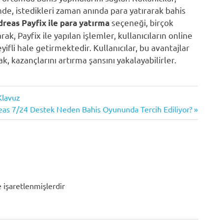
inde, istedikleri zaman anında para yatırarak bahis
seçeneği, birçok
reas Payfix ile para yatırma
ak, Payfix ile yapılan işlemler, kullanıcıların online
fli hale getirmektedir. Kullanıcılar, bu avantajlar
k, kazançlarını artırma şansını yakalayabilirler.
Klavuz
as 7/24 Destek Neden Bahis Oyununda Tercih Ediliyor?
e işaretlenmişlerdir