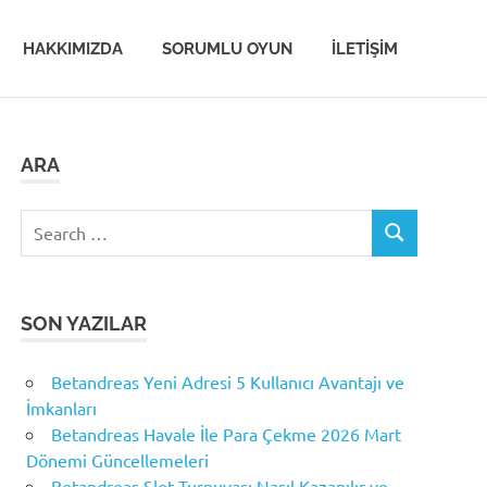
HAKKIMIZDA
SORUMLU OYUN
İLETIŞIM
ARA
Search
SEARCH
for:
SON YAZILAR
Betandreas Yeni Adresi 5 Kullanıcı Avantajı ve
İmkanları
Betandreas Havale İle Para Çekme 2026 Mart
Dönemi Güncellemeleri
Betandreas Slot Turnuvası Nasıl Kazanılır ve