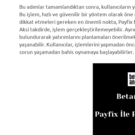
Bu adımlar tamamlandıktan sonra, kullanıcıların ya
Bu işlem, hızlı ve güvenilir bir yöntem olarak öne 
dikkat etmeleri gereken en önemli nokta, Payfix h
Aksi takdirde, işlem gerçekleştirilemeyebilir. Ayrı
bulundurarak yatırımlarını planlamaları önerilme
yaşanabilir. Kullanıcılar, işlemlerini yapmadan ön
sorun yaşamadan bahis oynamaya başlayabilirler.