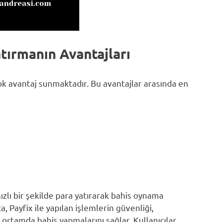
tırmanın Avantajları
irçok avantaj sunmaktadır. Bu avantajlar arasında en
ızlı bir şekilde para yatırarak bahis oynama
a, Payfix ile yapılan işlemlerin güvenliği,
r ortamda bahis yapmalarını sağlar. Kullanıcılar,