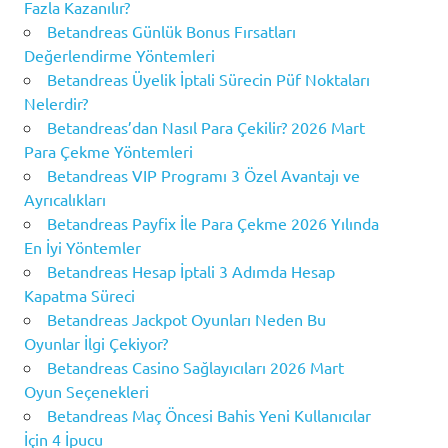
Fazla Kazanılır?
Betandreas Günlük Bonus Fırsatları
Değerlendirme Yöntemleri
Betandreas Üyelik İptali Sürecin Püf Noktaları
Nelerdir?
Betandreas’dan Nasıl Para Çekilir? 2026 Mart
Para Çekme Yöntemleri
Betandreas VIP Programı 3 Özel Avantajı ve
Ayrıcalıkları
Betandreas Payfix İle Para Çekme 2026 Yılında
En İyi Yöntemler
Betandreas Hesap İptali 3 Adımda Hesap
Kapatma Süreci
Betandreas Jackpot Oyunları Neden Bu
Oyunlar İlgi Çekiyor?
Betandreas Casino Sağlayıcıları 2026 Mart
Oyun Seçenekleri
Betandreas Maç Öncesi Bahis Yeni Kullanıcılar
İçin 4 İpucu