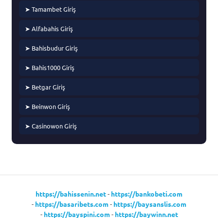
➤ Tamambet Giriş
➤ Alfabahis Giriş
➤ Bahisbudur Giriş
➤ Bahis1000 Giriş
➤ Betgar Giriş
➤ Beinwon Giriş
➤ Casinowon Giriş
https://bahissenin.net
-
https://bankobeti.com
-
https://basaribets.com
-
https://baysanslis.com
-
https://bayspini.com
-
https://baywinn.net