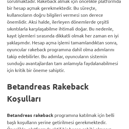
sorulmaktadır. Rakeback almak için öncelikle platformda
bir hesap açmak gerekmektedir. Bu süreçte,
kullanıcıların doğru bilgileri vermesi son derece
önemlidir. Aksi halde, ilerleyen dönemlerde çeşitli
sıkıntılarla karşılaşabilme ihtimali doğar. Bu nedenle,
kayıt işlemleri sırasında dikkatli olmak her zaman en iyi
yaklaşımdır. Hesap açma işlemi tamamlandıktan sonra,
oyuncular rakeback programına dahil olma adımlarını
takip edebilirler. Bu adımlar, oyuncuların sistemin
sunduğu avantajlardan tam anlamıyla faydalanabilmesi
için kritik bir öneme sahiptir.
Betandreas Rakeback
Koşulları
Betandreas rakeback
programına katılmak için belli
başlı koşulların yerine getirilmesi gerekmektedir.
Öncelikle, platformda aktif bir hesap sahibi olmanız