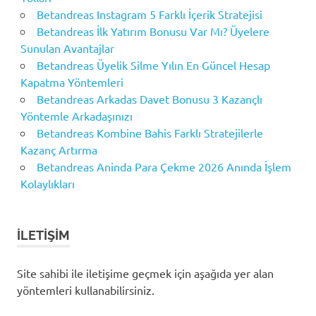
Betandreas Instagram 5 Farklı İçerik Stratejisi
Betandreas İlk Yatırım Bonusu Var Mı? Üyelere
Sunulan Avantajlar
Betandreas Üyelik Silme Yılın En Güncel Hesap
Kapatma Yöntemleri
Betandreas Arkadas Davet Bonusu 3 Kazançlı
Yöntemle Arkadaşınızı
Betandreas Kombine Bahis Farklı Stratejilerle
Kazanç Artırma
Betandreas Aninda Para Çekme 2026 Anında İşlem
Kolaylıkları
İLETIŞIM
Site sahibi ile iletişime geçmek için aşağıda yer alan
yöntemleri kullanabilirsiniz.