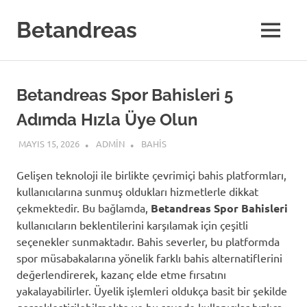
Skip
to
Betandreas
MENU
content
Betandreas Spor Bahisleri 5
Adımda Hızla Üye Olun
MAYIS 15, 2026
ADMIN
BAHIS
Gelişen teknoloji ile birlikte çevrimiçi bahis platformları,
kullanıcılarına sunmuş oldukları hizmetlerle dikkat
çekmektedir. Bu bağlamda,
Betandreas Spor Bahisleri
kullanıcıların beklentilerini karşılamak için çeşitli
seçenekler sunmaktadır. Bahis severler, bu platformda
spor müsabakalarına yönelik farklı bahis alternatiflerini
değerlendirerek, kazanç elde etme fırsatını
yakalayabilirler. Üyelik işlemleri oldukça basit bir şekilde
gerçekleştirilebilmekte ve bu sayede kullanıcılar hızlıca