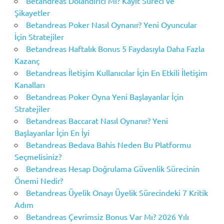
Betandreas Dolandırıcı Mı? Kayıt Süreci ve
Şikayetler
Betandreas Poker Nasıl Oynanır? Yeni Oyuncular
İçin Stratejiler
Betandreas Haftalık Bonus 5 Faydasıyla Daha Fazla
Kazanç
Betandreas İletişim Kullanıcılar İçin En Etkili İletişim
Kanalları
Betandreas Poker Oyna Yeni Başlayanlar İçin
Stratejiler
Betandreas Baccarat Nasıl Oynanır? Yeni
Başlayanlar İçin En İyi
Betandreas Bedava Bahis Neden Bu Platformu
Seçmelisiniz?
Betandreas Hesap Doğrulama Güvenlik Sürecinin
Önemi Nedir?
Betandreas Üyelik Onayı Üyelik Sürecindeki 7 Kritik
Adım
Betandreas Çevrimsiz Bonus Var Mı? 2026 Yılı