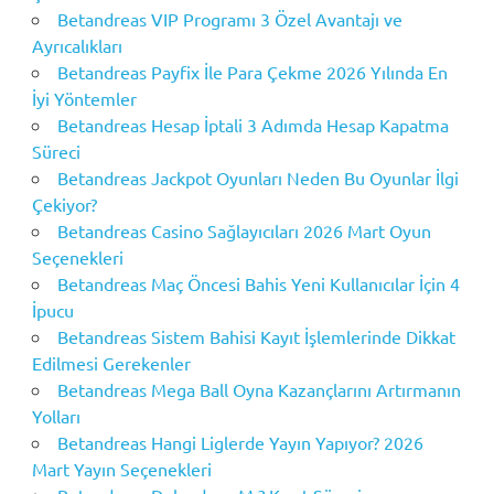
Betandreas VIP Programı 3 Özel Avantajı ve
Ayrıcalıkları
Betandreas Payfix İle Para Çekme 2026 Yılında En
İyi Yöntemler
Betandreas Hesap İptali 3 Adımda Hesap Kapatma
Süreci
Betandreas Jackpot Oyunları Neden Bu Oyunlar İlgi
Çekiyor?
Betandreas Casino Sağlayıcıları 2026 Mart Oyun
Seçenekleri
Betandreas Maç Öncesi Bahis Yeni Kullanıcılar İçin 4
İpucu
Betandreas Sistem Bahisi Kayıt İşlemlerinde Dikkat
Edilmesi Gerekenler
Betandreas Mega Ball Oyna Kazançlarını Artırmanın
Yolları
Betandreas Hangi Liglerde Yayın Yapıyor? 2026
Mart Yayın Seçenekleri