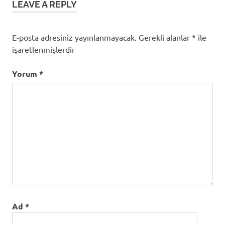
LEAVE A REPLY
E-posta adresiniz yayınlanmayacak.
Gerekli alanlar
*
ile
işaretlenmişlerdir
Yorum
*
Ad
*